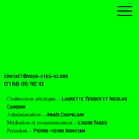
contact@vous-etes-ici.org
07 66 86 92 10
Codirection artistique –
Laurette Tessier et Nicolas
Candoni
Administration –
Anaïs Chapalain
Médiation et communication –
Louise Fages
Président –
Pierre-Henri Arnstam