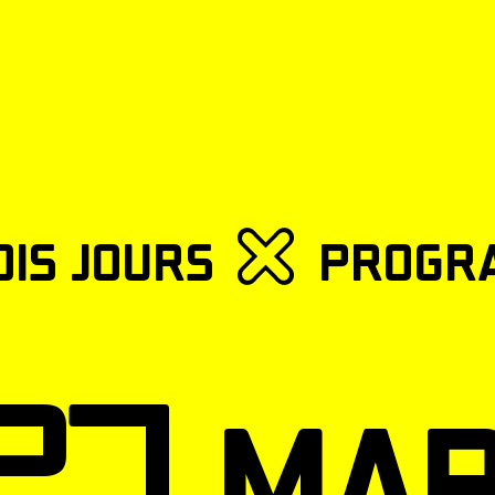
is jours 
 27 ma