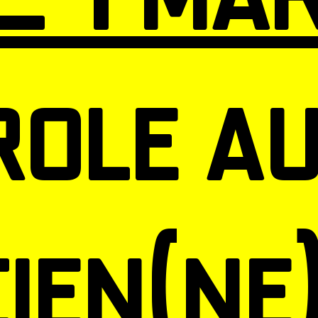
role a
ien(ne