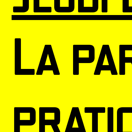
La pa
pratic