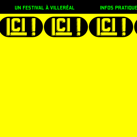
un festival à villeréal
infos pratiqu