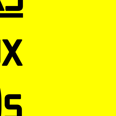
ux
)s