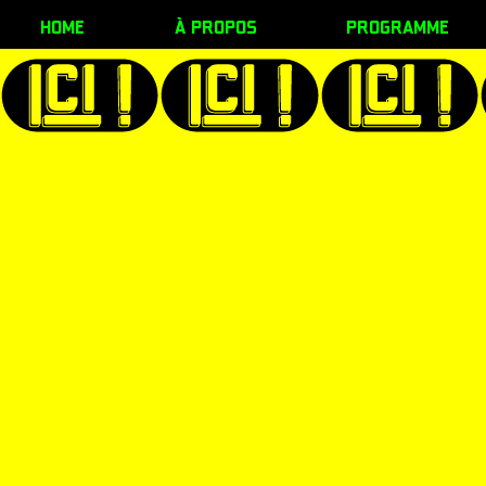
home
à propos
programme