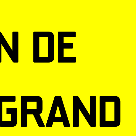
n de
grand